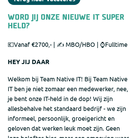
WORD JIJ ONZE NIEUWE IT SUPER
HELD?
​💶Vanaf €2700,- | ✍ MBO/HBO | ⌚Fulltime
HEY JIJ DAAR
Welkom bij Team Native IT! Bij Team Native
IT ben je niet zomaar een medewerker, nee,
je bent onze IT-held in de dop! Wij zijn
allesbehalve het standaard bedrijf - we zijn
informeel, persoonlijk, groeigericht en
geloven dat werken leuk moet zijn. Geen
loze beloftes hier, maar een omgeving waar